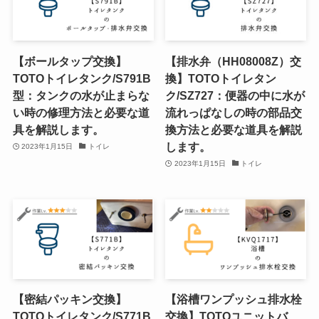
【ボールタップ交換】
【排水弁（HH08008Z）交
TOTOトイレタンク/S791B
換】TOTOトイレタン
型：タンクの水が止まらな
ク/SZ727：便器の中に水が
い時の修理方法と必要な道
流れっぱなしの時の部品交
具を解説します。
換方法と必要な道具を解説
します。
2023年1月15日
トイレ
2023年1月15日
トイレ
【密結パッキン交換】
【浴槽ワンプッシュ排水栓
TOTOトイレタンク/S771B
交換】TOTOユニットバ