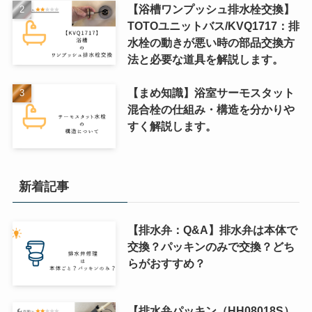
【浴槽ワンプッシュ排水栓交換】
TOTOユニットバス/KVQ1717：排
水栓の動きが悪い時の部品交換方
法と必要な道具を解説します。
【まめ知識】浴室サーモスタット
混合栓の仕組み・構造を分かりや
すく解説します。
新着記事
【排水弁：Q&A】排水弁は本体で
交換？パッキンのみで交換？どち
らがおすすめ？
【排水弁パッキン（HH08018S）