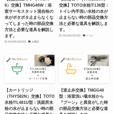
6）交換】TMHG46W：浴
交換】TOTO水栓/T136型：
室サーモスタット混合栓の
トイレ内手洗い水栓の水が
水がポタポタ止まらなくな
止まらない時の部品交換方
ってしまった時の部品交換
法と必要な道具を解説しま
方法と必要な道具を解説し
す。
ます。
2023年4月24日
トイレ
2023年4月25日
お風呂
【カートリッジ
【逆止弁交換】TMGG40
（THY582N）交換】TOTO
型：浴室洗い場水栓から
水栓/TL481U型：洗面所水
『ブーン』と異音がした時
栓の水が止まらない時の部
の部品交換方法と必要な道