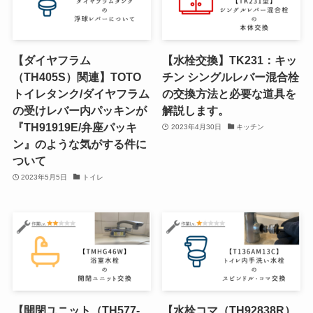
【ダイヤフラム
【水栓交換】TK231：キッ
（TH405S）関連】TOTO
チン シングルレバー混合栓
トイレタンク/ダイヤフラム
の交換方法と必要な道具を
の受けレバー内パッキンが
解説します。
『TH91919E/弁座パッキ
2023年4月30日
キッチン
ン』のような気がする件に
ついて
2023年5月5日
トイレ
【開閉ユニット（TH577-
【水栓コマ（TH92838R）