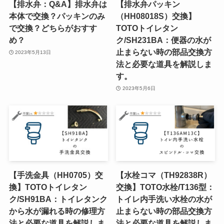
【排水弁：Q&A】排水弁は
【排水弁パッキン
本体で交換？パッキンのみ
（HH08018S）交換】
で交換？どちらがおすす
TOTOトイレタン
め？
ク/SH231BA：便器の水が
止まらない時の部品交換方
2023年5月13日
法と必要な道具を解説しま
す。
2023年5月6日
【手洗金具（HH0705）交
【水栓コマ（TH92838R）
換】TOTOトイレタン
交換】TOTO水栓/T136型：
ク/SH91BA：トイレタンク
トイレ内手洗い水栓の水が
から水が漏れる時の修理方
止まらない時の部品交換方
法と必要な道具を解説しま
法と必要な道具を解説しま