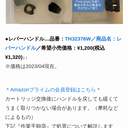
●レバーハンドル…品番：
TH32376W／商品名：レ
バーハンドル
／希望小売価格：¥1,200(税込
¥1,320)↓
↓
※価格は2023/04現在。
＊Amazonプライムの会員登録はこちら＊
カートリッジ交換後にハンドルを戻しても緩くて
うまく取りつかない場合があります。（摩耗など
によるもの）
下記『作業手順⑨』で処置について解説します