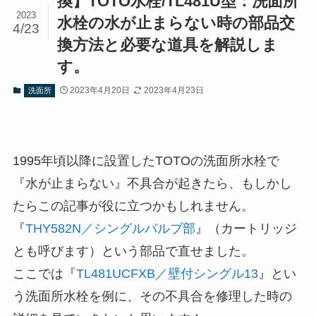
換】TOTO水栓/TL481U型：洗面所
2023
水栓の水が止まらない時の部品交
4/23
換方法と必要な道具を解説しま
す。
2023年4月20日
2023年4月23日
洗面所
1995年頃以降に設置したTOTOの洗面所水栓で
『水が止まらない』不具合が起きたら、もしかし
たらこの記事が役に立つかもしれません。
『
THY582N／シングルバルブ部
』（カートリッジ
とも呼びます）という部品で直せました。
ここでは『
TL481UCFXB／壁付シングル13
』とい
う洗面所水栓を例に、その不具合を修理した時の