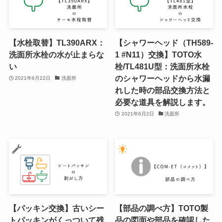
【水栓取替】TL390ARX：
【シャワーヘッド（TH589-
洗面所水栓の水が止まらな
1 #N11）交換】TOTO水
い
栓/TL481U型：洗面所水栓
のシャワーヘッドから水漏
2021年6月22日
洗面所
れした時の部品交換方法と
必要な道具を解説します。
2021年6月2日
洗面所
【パッキン交換】古いシー
【部品の調べ方】TOTO製
トパッキンがくっついて残
品の図面や部品を確認した